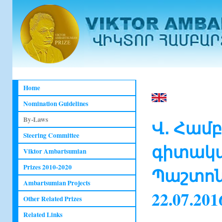
Home
Nomination Guidelines
By-Laws
Վ․ Համ
Steering Committee
գիտակա
Viktor Ambartsumian
Prizes 2010-2020
Պաշտոն
Ambartsumian Projects
22.07.2
Other Related Prizes
Related Links