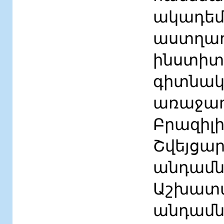
ակադե
աստղա
ինստի
գիտնա
առաջադ
Բրազի
Շվեյցա
անդամնե
Աշխատա
անդամն