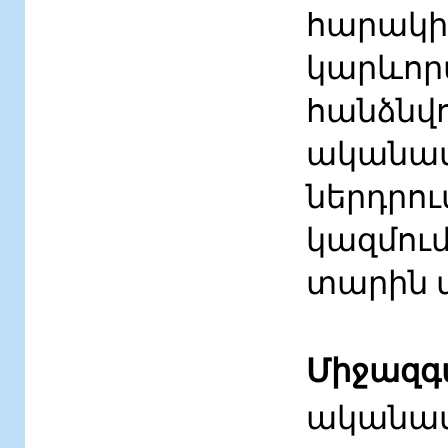
հարակի
կարևոր
հանձնվ
ականավ
ներդրո
կազմում
տարին մ
Միջազգ
ականա