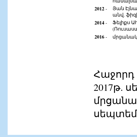
համալսա
2012
Յան Էյնա
-
անվ. ֆի
2014
Ֆելիքս 
-
(Ռուսաստ
2016
-
մրցանակը
Հաջորդ
2017թ. ս
մրցանակ
սեպտեմ