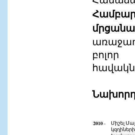
Համբար
մրցա
առաջադ
բոլոր
հավակնո
Նախորդ
2010
Միշել Մա
-
կզղիներ