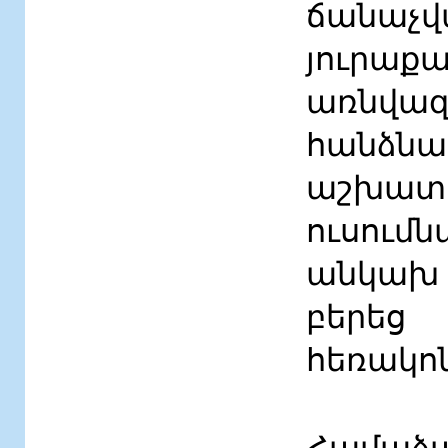
ճանաչ
յուրաք
առնվազ
հանձ
աշխա
ուսում
անկախ 
բերե
հեռակո
Համաձա