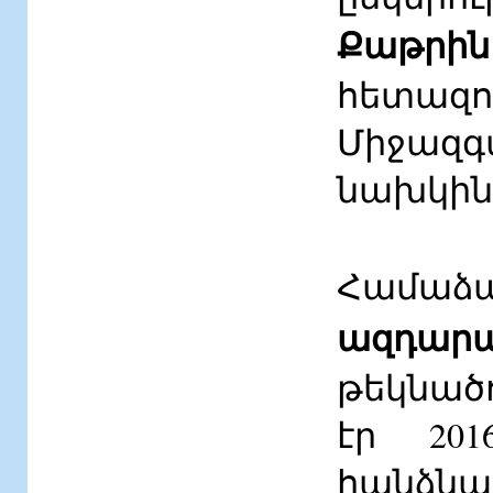
Քաթրի
հետազո
Միջազ
նախկին
Համաձա
ազդարա
թեկնած
էր 201
հանձնա