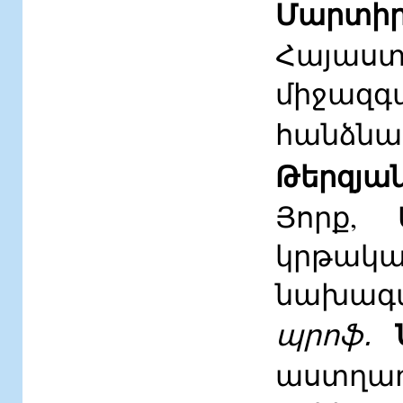
Մարտիր
Հայաս
միջա
հանձն
Թերզյա
Յորք,
կրթակա
նախագա
պրոֆ․
աստղադ