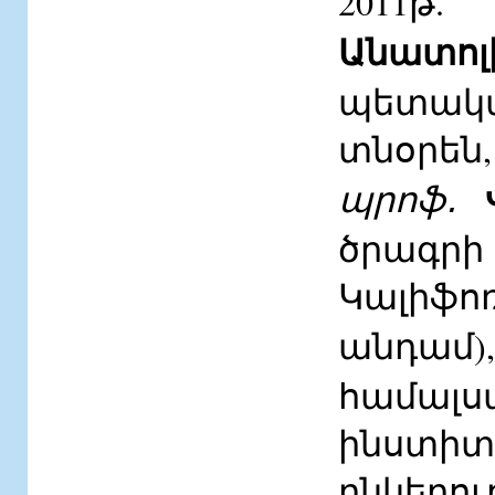
2011թ
Անատոլ
պետակ
տնօրեն
պրոֆ․
ծրագրի
Կալիֆո
անդամ
համալս
ինստի
ընկերո