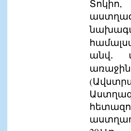
Տոկի
աստղ
նախագ
համալսա
անվ․ 
առաջի
(Ավստ
Աստղա
հետազո
աստղա